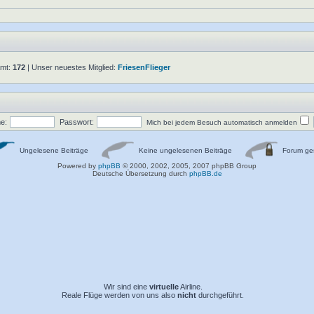
amt:
172
| Unser neuestes Mitglied:
FriesenFlieger
e:
Passwort:
Mich bei jedem Besuch automatisch anmelden
Ungelesene Beiträge
Keine ungelesenen Beiträge
Forum ges
Powered by
phpBB
© 2000, 2002, 2005, 2007 phpBB Group
Deutsche Übersetzung durch
phpBB.de
Wir sind eine
virtuelle
Airline.
Reale Flüge werden von uns also
nicht
durchgeführt.