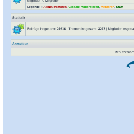
Mitglieder: 0 Mitglieder
Legende ::
Administratoren
,
Globale Moderatoren
,
Mentoren
,
Staff
Statistik
Beiträge insgesamt:
21616
| Themen insgesamt:
3217
| Mitglieder insges
Anmelden
Benutzernam